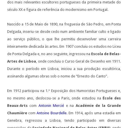
dos mais relevantes escultores portugueses da primeira metade do
século XX e figura de referência do modernismo em Portugal.
Nascido a 15 de Maio de 1890, na freguesia de São Pedro, em Ponta
Delgada, inseriu-se desde cedo num ambiente familiar culto e ligado
ao serviço público, o que lhe permitiu desenvolver uma carreira
inteiramente dedicada às artes. Em 1907 concluiu os estudos no Liceu
de Ponta Delgada e, no ano seguinte, ingressou na
Escola de Belas-
Artes de Lisboa
, onde concluiu o Curso Geral de Desenho em 1911.
Durante o período em Lisboa, iniciou a sua produção escultórica,
assinando algumas obras sob o nome de “Ernesto do Canto”.
Em 1912 participou na 1.ª Exposição dos Humoristas Portugueses e,
no mesmo ano, deslocou-se a Paris, onde estudou na
École des
Beaux-Arts
com
Antonin Mercié
e na
Académie de la Grande
Chaumière
com
Antoine Bourdelle
. Em 1914, após uma estadia em
Genebra, regressou a Lisboa, tendo participado em diversas
exposições da
Sociedade Nacional de Belas-Artes (SNBA)
, onde