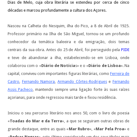
Dias de Melo, cuja obra literária se estendeu por cerca de cinco
décadas e marcou profundamente a cultura dos Açores.
Nasceu na Calheta do Nesquim, ilha do Pico, a 8 de Abril de 1925.
Professor primário na Ilha de São Miguel, tornou-se um profundo
conhecedor da temática baleeira e da emigração, dois temas
centrais da sua obra. Antes do 25 de Abril, foi perseguido pela
PIDE
e teve de abandonar a ilha, estabelecendo-se em Lisboa, onde
colaborou com o «
Diário de Notícia
s» e o «
Diário de Lisboa
». Na
capital, conviveu com importantes figuras literárias, como
Ferreira de
Castro
,
Fernando Namora
,
Armando Côrtes-Rodrigues
e
Fernando
Assis Pacheco
, mantendo sempre uma ligação forte às suas raízes
açorianas, para onde regressou mais tarde e fixou residência.
Iniciou o seu percurso literário nos anos 50, com o livro de poesia
«
Toadas do Mar e da Terra
», a que se seguiram outras obras de
grande destaque, entre as quais «
Mar Rubro
», «
Mar Pela Proa
» e
«
Pedras Negras
», este último considerado um dos seus títulos mais