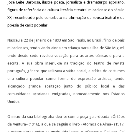
José Leite Barbosa, ilustre poeta, jornalista e dramaturgo açoriano,
figura de referência da cultura literária e teatral micaelense do século
XX, reconhecido pelo contributo na afirmação da revista teatral e da
poesia de cariz popular.
Nasceu a 22 de Janeiro de 1893 em São Paulo, no Brasil, filho de pais
micaelenses, tendo vindo ainda em criança para a ilha de São Miguel,
onde desde cedo revelou vocação para as artes cénicas e para a
escrita. A sua obra inseriu-se na tradição do teatro de revista
português, género que utilizava a sátira social, a crítica de costumes
e a cultura popular como forma de expressão artística, tendo
alcançado grande aceitação junto do público local e das
comunidades açorianas emigradas, nomeadamente nos Estados
Unidos.
O início da sua bibliografia deu-se com a peça galardoada «Órfãos
da Ventura» (1916), a que se seguiu o livro «Átomos de Alma» (1917)
e outras obras entre as quais «Na lama» e «Cravos e Goivos». Foi