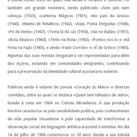
também um grande revisteiro, tendo publicado «Sem pés nem
cabeça» (1923), «Lanterna Mágica» (1931), «No país da Graxa»
(1940), «Manta de Retalhos» (1942), «Aqui, Ponta Delgada» (1946),
«Pé de Vento» (1947), «Toma lá dá cá» (1950), «Vai no Balão» (1951),
«Bota Abaixo» (1960), «Tento na Bola» (1963), «Pontos nos ii» e «Há
Festa na Fajã» (1965), e ainda «Fado Corrido» e «É de Gritos» (1965).
Algumas das suas revistas chegaram a ser representadas para além
dos Açores, incluindo em comunidades emigrantes, contribuindo
para a preservação da identidade cultural açoriana no exterior.
Publicou ainda o volume de poesia «Coração às Mãos» e diversas
comédias, entre as quais se destaca «Quem tem telhados de vidro»,
levada à cena em 1964 no Coliseu Micaelense. A sua produção
literária caracteriza-se pela sensibilidade poética, pelo conhecimento
da vida popular micaelense e pela capacidade de transformar a
observação social em linguagem artística acessível e emotiva. No dia
14 de Julho de 1966 comemorou os 50 anos desde a sua estreia