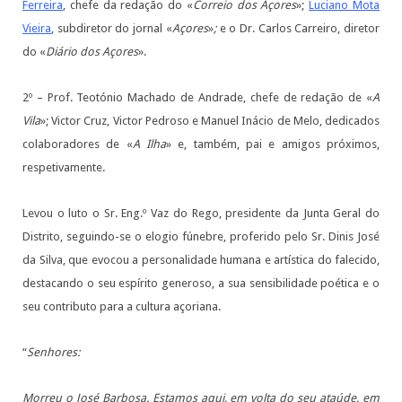
Ferreira
, chefe da redação do «
Correio dos Açores
»;
Luciano Mota
Vieira
, subdiretor do jornal «
Açores
»
;
e o Dr. Carlos Carreiro, diretor
do «
Diário dos Açores
».
2º – Prof. Teotónio Machado de Andrade, chefe de redação de «
A
Vila
»; Victor Cruz, Victor Pedroso e Manuel Inácio de Melo, dedicados
colaboradores de «
A Ilha
» e, também, pai e amigos próximos,
respetivamente.
Levou o luto o Sr. Eng.º Vaz do Rego, presidente da Junta Geral do
Distrito, seguindo-se o elogio fúnebre, proferido pelo Sr. Dinis José
da Silva, que evocou a personalidade humana e artística do falecido,
destacando o seu espírito generoso, a sua sensibilidade poética e o
seu contributo para a cultura açoriana.
“
Senhores:
Morreu o José Barbosa. Estamos aqui, em volta do seu ataúde, em