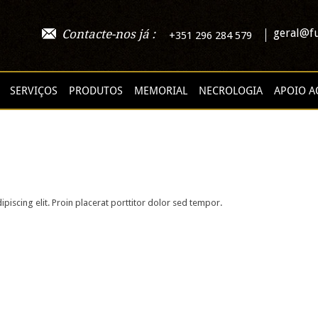
geral@fu
Contacte-nos já :
+351 296 284 579
SERVIÇOS
PRODUTOS
MEMORIAL
NECROLOGIA
APOIO A
piscing elit. Proin placerat porttitor dolor sed tempor.