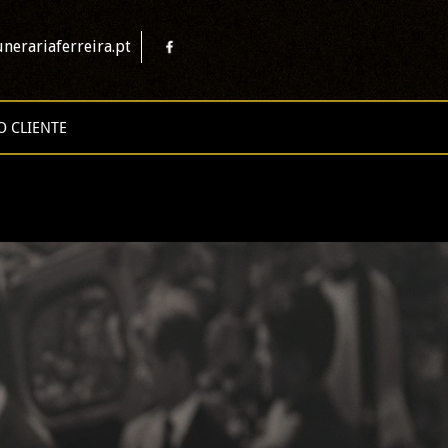
nerariaferreira.pt
O CLIENTE