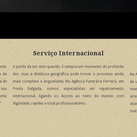
Serviço Internacional
ando
A perda de um ente querido é sempre um momento de profunda
a de
dor, mas a distância geográfica pode tornar o processo ainda
Na 
a de
mais complexo e angustiante. Na Agência Funerária Ferreira, em
de 
rsas
Ponta Delgada, somos especialistas em repatriamento
mem
onta
internacional, ligando os Açores ao resto do mundo com
art
”.
dignidade, rapidez e total profissionalismo.
ali
mate