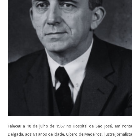
Faleceu a 18 de julho de 1967 no Hospital de São José, em Ponta
Delgada, aos 61 anos de idade, Cícero de Medeiros, ilustre jornalista