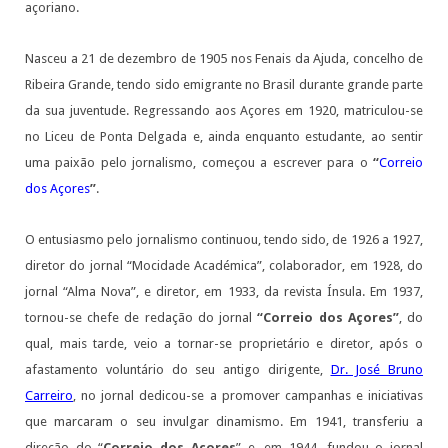
açoriano.
Nasceu a 21 de dezembro de 1905 nos Fenais da Ajuda, concelho de
Ribeira Grande, tendo sido emigrante no Brasil durante grande parte
da sua juventude. Regressando aos Açores em 1920, matriculou-se
no Liceu de Ponta Delgada e, ainda enquanto estudante, ao sentir
uma paixão pelo jornalismo, começou a escrever para o
“
Correio
dos Açores
”
.
O entusiasmo pelo jornalismo continuou, tendo sido, de 1926 a 1927,
diretor do jornal “Mocidade Académica”, colaborador, em 1928, do
jornal “Alma Nova”, e diretor, em 1933, da revista Ínsula. Em 1937,
tornou-se chefe de redação do jornal
“Correio dos Açores”
, do
qual, mais tarde, veio a tornar-se proprietário e diretor, após o
afastamento voluntário do seu antigo dirigente,
Dr. José Bruno
Carreiro
, no jornal dedicou-se a promover campanhas e iniciativas
que marcaram o seu invulgar dinamismo. Em 1941, transferiu a
direção do “
Correio dos Açores
” e, em 1944, fundou o jornal