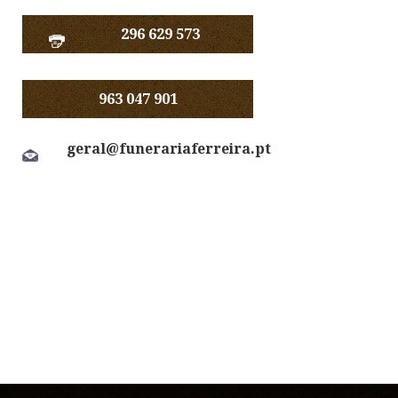
296 629 573
963 047 901
geral@funerariaferreira.pt