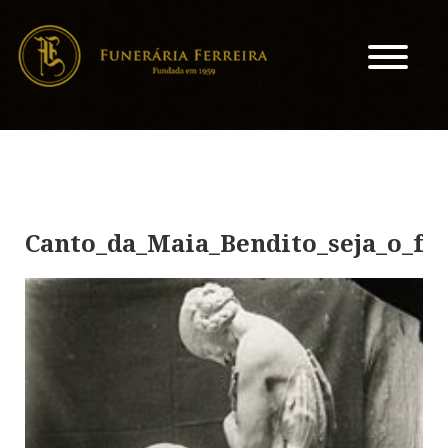
Canto_da_Maia_Bendito_seja_o_fru