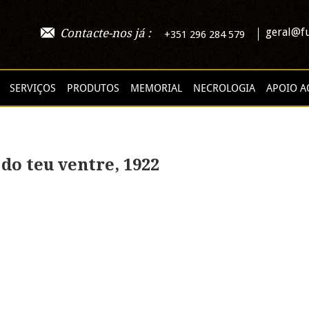
geral@fu
Contacte-nos já :
+351 296 284 579
SERVIÇOS
PRODUTOS
MEMORIAL
NECROLOGIA
APOIO A
 do teu ventre, 1922