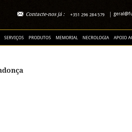
geral@fu
Contacte-nos já :
+351 296 284 579
SERVIÇOS
PRODUTOS
MEMORIAL
NECROLOGIA
APOIO A
ndonça