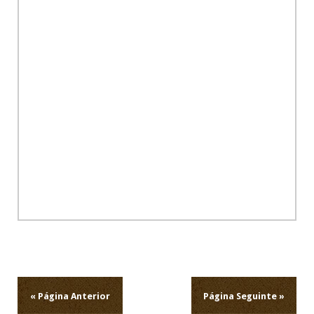
Ho
Navegação
de
artigos
« Página Anterior
Página Seguinte »