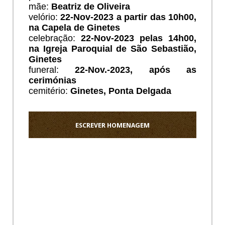
mãe:
Beatriz de Oliveira
velório:
22
-Nov-2023 a partir das 10h00,
na Capela de Ginetes
celebração:
22
-Nov-2023 pelas 14h00,
na Igreja Paroquial de São Sebastião,
Ginetes
funeral:
22
-Nov.-2023, após as
cerimónias
cemitério:
Ginetes, Ponta Delgada
ESCREVER HOMENAGEM
Ho
Ребята
кто
в
Питере