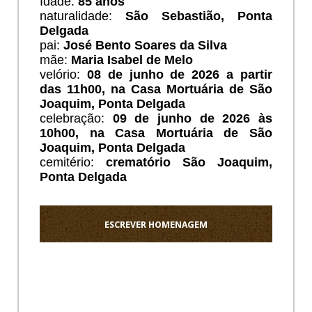
Idade:
85 anos
naturalidade:
São Sebastião, Ponta
Delgada
pai:
José Bento Soares da Silva
mãe:
Maria Isabel de Melo
velório:
08 de junho de 2026 a partir
das 11h00, na Casa Mortuária de São
Joaquim, Ponta Delgada
celebração:
09 de junho de 2026 às
10h00, na Casa Mortuária de São
Joaquim, Ponta Delgada
cemitério:
crematório
São Joaquim,
Ponta Delgada
ESCREVER HOMENAGEM
Ho