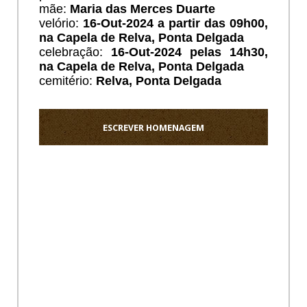
mãe:
Maria das Merces Duarte
velório:
16-Out-2024 a partir das 09h00,
na Capela de Relva, Ponta Delgada
celebração:
16-Out-2024 pelas 14h30,
na Capela de Relva, Ponta Delgada
cemitério:
Relva, Ponta Delgada
ESCREVER HOMENAGEM
Ho
The
Proced
should
state
that
this
list