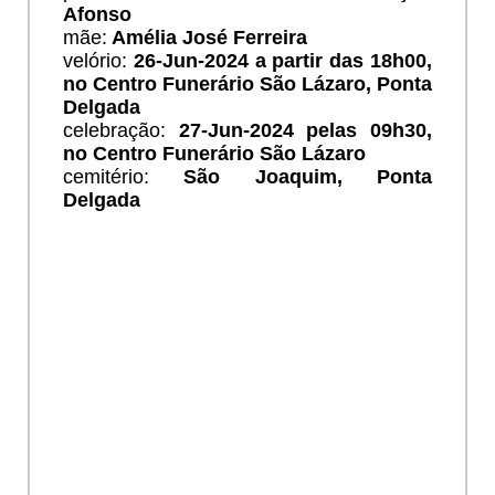
Afonso
mãe:
Amélia José Ferreira
velório:
26
-Jun-2024 a partir das 18h00,
no Centro Funerário São Lázaro, Ponta
Delgada
celebração:
27-Jun-2024 pelas 09h30,
no Centro Funerário São Lázaro
cemitério:
São Joaquim
, Ponta
Delgada
ESCREVER HOMENAGEM
Ho
Os
meus
sentido
pezame