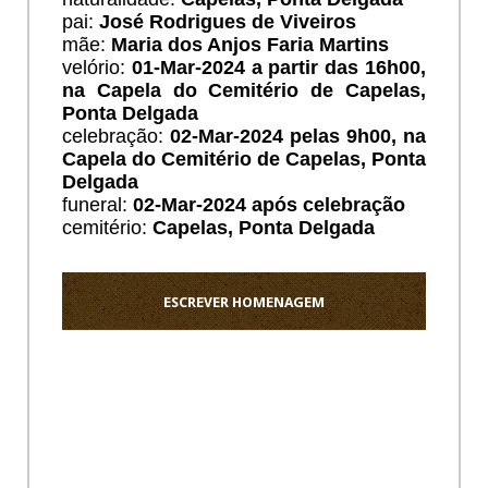
pai:
José Rodrigues de Viveiros
mãe:
Maria dos Anjos Faria Martins
velório:
01
-Mar-2024 a partir das 16h00,
na Capela do Cemitério de Capelas,
Ponta Delgada
celebração:
02-Mar-2024 pelas 9h00, na
Capela do Cemitério de Capelas, Ponta
Delgada
funeral:
02
-Mar-2024 após celebração
cemitério:
Capelas, Ponta Delgada
ESCREVER HOMENAGEM
Ho
Sentido
pezame