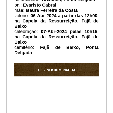
pai:
Evaristo Cabral
mãe:
Isaura Ferreira da Costa
velório:
06
-Abr-2024 a partir das 12h00,
na Capela da Ressurreição, Fajã de
Baixo
celebração:
07-Abr-2024 pelas 10h15,
na Capela da Ressurreição, Fajã de
Baixo
cemitério:
Fajã de Baixo, Ponta
Delgada
ESCREVER HOMENAGEM
Ho
Os
meus