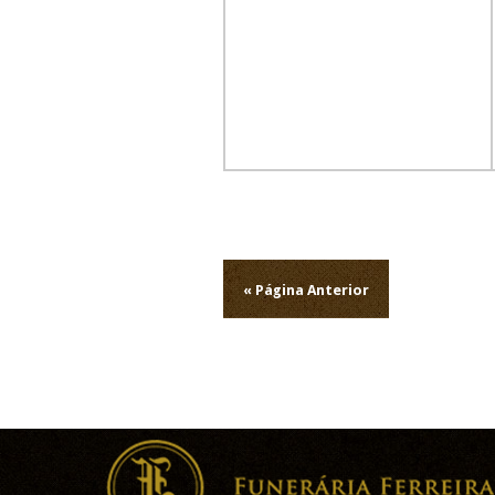
Navegação
de
« Página Anterior
artigos