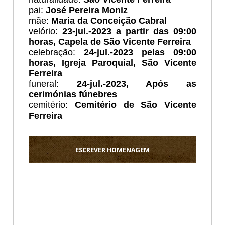
pai:
José Pereira Moniz
mãe:
Maria da Conceição Cabral
velório:
23
-jul.-2023 a partir das 09:00
horas, Capela de São Vicente Ferreira
celebração:
24
-jul.-2023 pelas 09:00
horas, Igreja Paroquial, São Vicente
Ferreira
funeral:
24
-jul.-2023, Após as
cerimónias fúnebres
cemitério:
Cemitério de São Vicente
Ferreira
ESCREVER HOMENAGEM
Ho