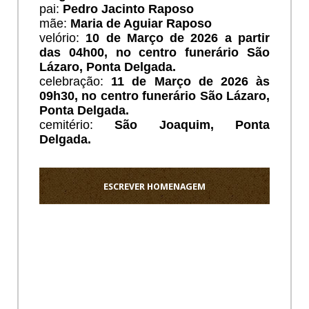
pai:
Pedro Jacinto Raposo
mãe:
Maria de Aguiar Raposo
velório:
10 de Março de 2026 a partir
das 04h00, no centro funerário São
Lázaro, Ponta Delgada.
celebração:
11 de Março de 2026 às
09h30, no centro funerário São Lázaro,
Ponta Delgada.
cemitério:
São Joaquim, Ponta
Delgada.
ESCREVER HOMENAGEM
Ho
Felizes
são
os