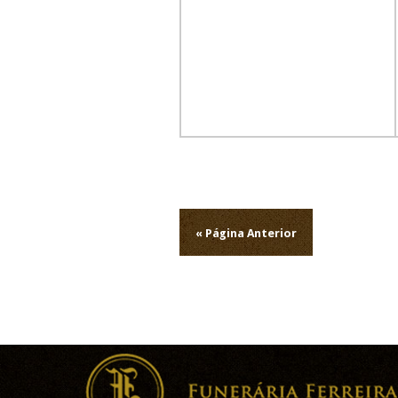
Navegação
de
« Página Anterior
artigos