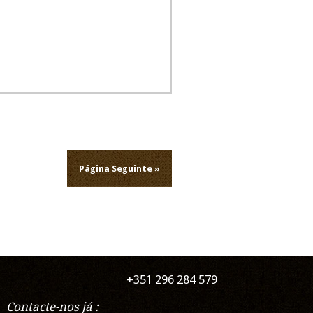
Página Seguinte »
+351 296 284 579
Contacte-nos já :