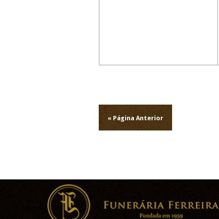
Navegação
de
« Página Anterior
artigos