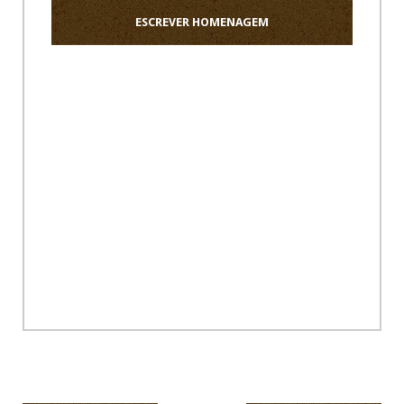
ESCREVER HOMENAGEM
Ho
Navegação
de