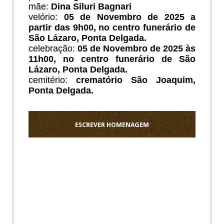
mãe:
Dina Siluri Bagnari
velório:
05 de Novembro de 2025 a
partir das 9h00, no centro funerário de
São Lázaro, Ponta Delgada.
celebração:
05 de Novembro de 2025 às
11h00, no centro funerário de São
Lázaro, Ponta Delgada.
cemitério:
crematório São Joaquim,
Ponta Delgada.
ESCREVER HOMENAGEM
Ho
Um
xi
muito
apertad