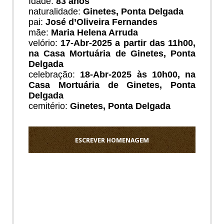
Idade:
83 anos
naturalidade:
Ginetes, Ponta Delgada
pai:
José d’Oliveira Fernandes
mãe:
Maria Helena Arruda
velório:
17-Abr-2025 a partir das 11h00,
na Casa Mortuária de Ginetes, Ponta
Delgada
celebração:
18-Abr-2025 às 10h00, na
Casa Mortuária de Ginetes, Ponta
Delgada
cemitério:
Ginetes
, Ponta Delgada
ESCREVER HOMENAGEM
Ho