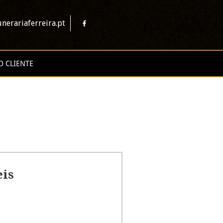
nerariaferreira.pt
O CLIENTE
eis