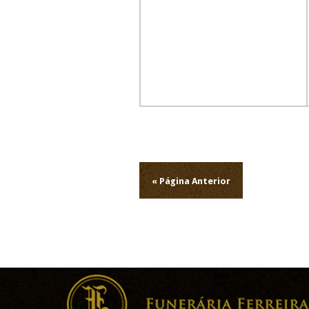
Navegação
de
« Página Anterior
artigos