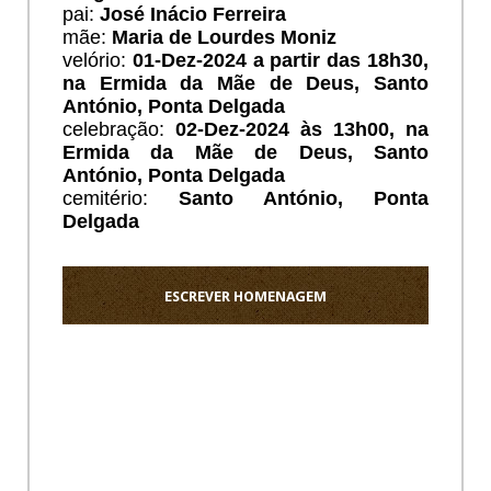
pai:
José Inácio Ferreira
mãe:
Maria de Lourdes Moniz
velório:
01-Dez-2024 a partir das 18h30,
na Ermida da Mãe de Deus, Santo
António, Ponta Delgada
celebração:
02-Dez-2024 às 13h00, na
Ermida da Mãe de Deus, Santo
António, Ponta Delgada
cemitério:
Santo António
, Ponta
Delgada
ESCREVER HOMENAGEM
Ho
Sentido
pezame
a