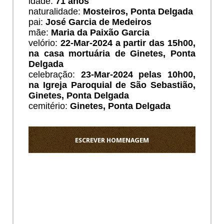
idade:
71 anos
naturalidade:
Mosteiros, Ponta Delgada
pai:
José Garcia de Medeiros
mãe:
Maria da Paixão Garcia
velório:
22
-Mar-2024 a partir das 15h00,
na casa mortuária de Ginetes, Ponta
Delgada
celebração:
23-Mar-2024 pelas 10h00,
na Igreja Paroquial de São Sebastião,
Ginetes, Ponta Delgada
cemitério:
Ginetes, Ponta Delgada
ESCREVER HOMENAGEM
Ho
Querido
descan