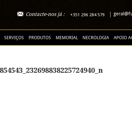
geral@fu
Contacte-nos já :
+351 296 284 579
SERVIÇOS
PRODUTOS
MEMORIAL
NECROLOGIA
APOIO A
854543_232698838225724940_n