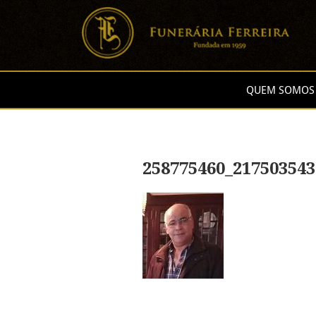
QUEM SOMOS
258775460_217503543