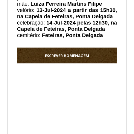
mãe:
Luiza Ferreira Martins Filipe
velório:
13
-Jul-2024 a partir das 15h30,
na Capela de Feteiras, Ponta Delgada
celebração:
14-Jul-2024 pelas 12h30, na
Capela de Feteiras, Ponta Delgada
cemitério:
Feteiras
, Ponta Delgada
ESCREVER HOMENAGEM
Ho
Os
meus
sentido
pezame
a
toda
a