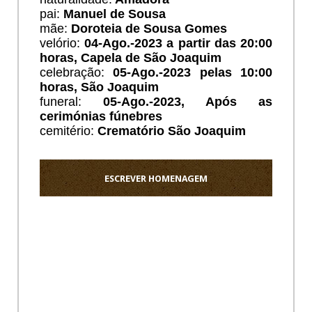
pai:
Manuel de Sousa
mãe:
Doroteia de Sousa Gomes
velório:
04
-Ago.-2023 a partir das 20:00
horas, Capela de São Joaquim
celebração:
05
-Ago.-2023 pelas 10:00
horas, São Joaquim
funeral:
05
-Ago.-2023, Após as
cerimónias fúnebres
cemitério:
Crematório São Joaquim
ESCREVER HOMENAGEM
Ho
Amo-
te
querido
pai,