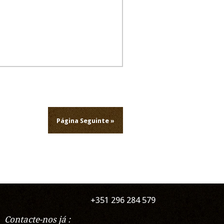
Página Seguinte »
+351 296 284 579
Contacte-nos já :