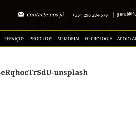
geral@fu
Contacte-nos já :
+351 296 284 579
SERVIÇOS
PRODUTOS
MEMORIAL
NECROLOGIA
APOIO A
-eRqhocTrSdU-unsplash