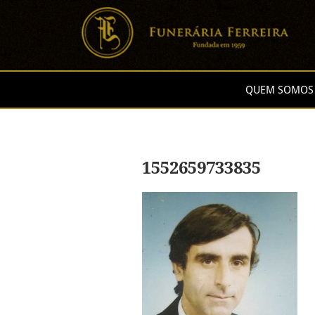
QUEM SOMOS
1552659733835