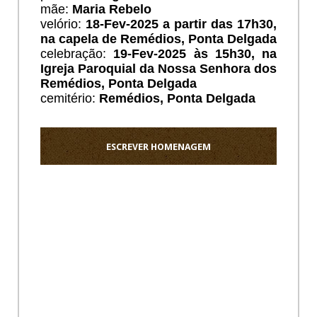
mãe:
Maria Rebelo
velório:
18-Fev-2025 a partir das 17h30,
na capela de Remédios, Ponta Delgada
celebração:
19-Fev-2025 às 15h30, na
Igreja Paroquial da Nossa Senhora dos
Remédios, Ponta Delgada
cemitério:
Remédios
, Ponta Delgada
ESCREVER HOMENAGEM
Ho
Meus
sentido
pesamo
a
toda
a