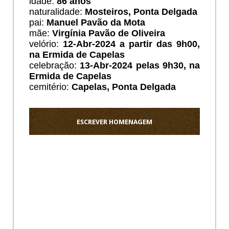
idade:
86 anos
naturalidade:
Mosteiros, Ponta Delgada
pai:
Manuel Pavão da Mota
mãe:
Virgínia Pavão de Oliveira
velório:
12
-Abr-2024 a partir das 9h00,
na Ermida de Capelas
celebração:
13-Abr-2024 pelas 9h30, na
Ermida de Capelas
cemitério:
Capelas, Ponta Delgada
ESCREVER HOMENAGEM
Ho
Os
meus
sentido
pezame
a