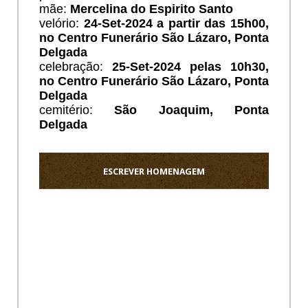
mãe:
Mercelina do Espirito Santo
velório:
24-Set-2024 a partir das 15h00,
no Centro Funerário São Lázaro, Ponta
Delgada
celebração:
25-Set-2024 pelas 10h30,
no Centro Funerário São Lázaro, Ponta
Delgada
cemitério:
São Joaquim
, Ponta
Delgada
ESCREVER HOMENAGEM
Ho
Sentido
pezame
a
toda