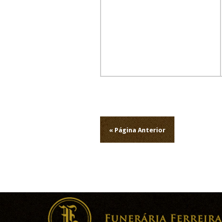
Navegação
de
« Página Anterior
artigos