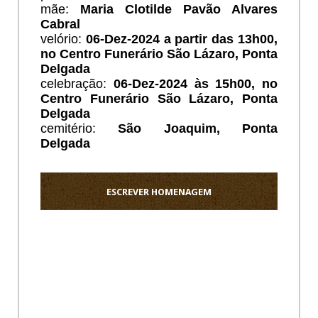
mãe:
Maria Clotilde Pavão Alvares
Cabral
velório:
06-Dez-2024 a partir das 13h00,
no Centro Funerário São Lázaro, Ponta
Delgada
celebração:
06-Dez-2024 às 15h00, no
Centro Funerário São Lázaro, Ponta
Delgada
cemitério:
São Joaquim
, Ponta
Delgada
ESCREVER HOMENAGEM
Ho
Sentido
pezame
a