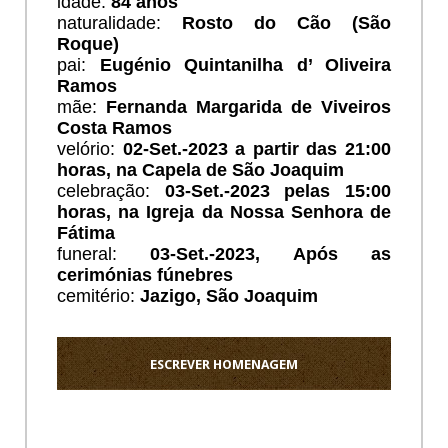
idade:
84
anos
naturalidade:
Rosto do Cão (São
Roque)
pai:
Eugénio Quintanilha d’ Oliveira
Ramos
mãe:
Fernanda Margarida de Viveiros
Costa Ramos
velório:
02
-Set.-2023 a partir das 21:00
horas, na Capela de São Joaquim
celebração:
03
-Set.-2023 pelas 15:00
horas, na Igreja da Nossa Senhora de
Fátima
funeral:
03
-Set.-2023, Após as
cerimónias fúnebres
cemitério:
Jazigo,
São Joaquim
ESCREVER HOMENAGEM
Ho