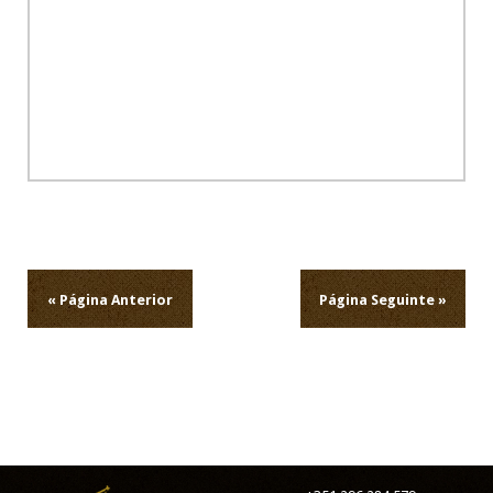
PEZAM
A
TODA
A
FAMILIA
PAZ
A
SUA
ALMA.
ANT
TEIX
Navegação
de
artigos
« Página Anterior
Página Seguinte »
Querido
Senhor
Pimente
é
como
muita
tristeza
que
vou
escreve