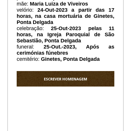
mãe:
Maria Luiza de Viveiros
velório:
24
-Out-2023 a partir das 17
horas, na casa mortuária de Ginetes,
Ponta Delgada
celebração:
25
-Out-2023 pelas 11
horas, na Igreja Paroquial de São
Sebastião, Ponta Delgada
funeral:
25
-Out.-2023, Após as
cerimónias fúnebres
cemitério:
Ginetes, Ponta Delgada
ESCREVER HOMENAGEM
Ho
OS
MEUS
SENTI