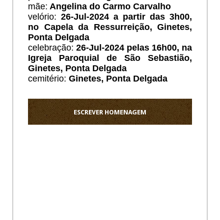
mãe:
Angelina do Carmo Carvalho
velório:
26
-Jul-2024 a partir das 3h00,
no Capela da Ressurreição, Ginetes,
Ponta Delgada
celebração:
26-Jul-2024 pelas 16h00, na
Igreja Paroquial de São Sebastião,
Ginetes, Ponta Delgada
cemitério:
Ginetes,
Ponta Delgada
ESCREVER HOMENAGEM
Ho
Sentido
pezame
a
toda
a