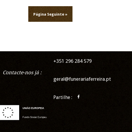
Página Seguinte »
+351 296 284 579
Contacte-nos já :
geral@funerariaferreira.pt
Partilhe :