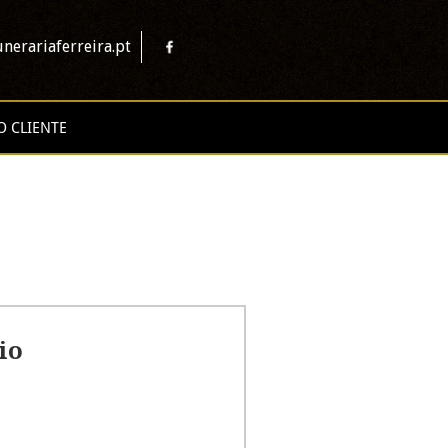
nerariaferreira.pt
O CLIENTE
io