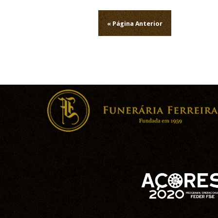
Navegação
de
« Página Anterior
artigos