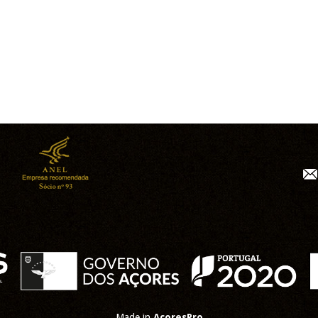
Made in
AcoresPro