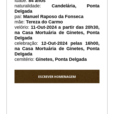
Idade:
84 anos
naturalidade:
Candelária, Ponta
Delgada
pai:
Manuel Raposo da Fonseca
mãe:
Tereza do Carmo
velório:
11-Out-2024 a partir das 20h30,
na Casa Mortuária de Ginetes, Ponta
Delgada
celebração:
12-Out-2024 pelas 16h00,
na Casa Mortuária de Ginetes, Ponta
Delgada
cemitério:
Ginetes, Ponta Delgada
ESCREVER HOMENAGEM
Ho
Sentido