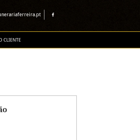
nerariaferreira.pt
O CLIENTE
ão