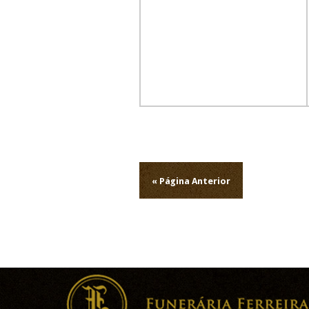
Navegação
de
« Página Anterior
artigos