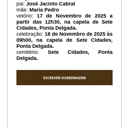
pai:
José Jacinto Cabral
mãe:
Maria Pedro
velório:
17 de Novembro de 2025 a
partir das 12h30, na capela de Sete
Cidades
, Ponta Delgada
.
celebração:
18 de Novembro de 2025 às
09h00, na capela de Sete Cidades
,
Ponta Delgada
.
cemitério:
Sete Cidades
, Ponta
Delgada
.
ESCREVER HOMENAGEM
Ho
Que
a
Tia