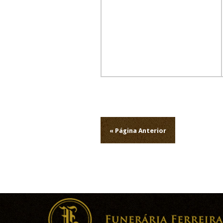
Navegação
de
« Página Anterior
artigos