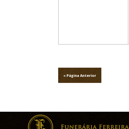
Navegação
de
« Página Anterior
artigos