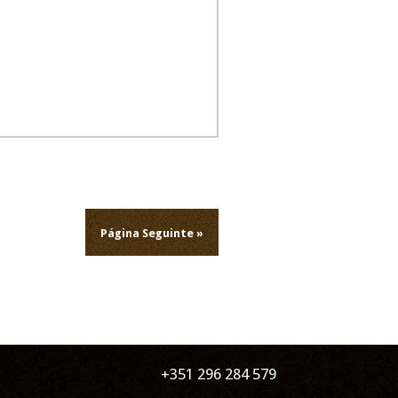
 dos meus verões com todos
ta será sentida por muitos,
Página Seguinte »
lências para vocês e toda a
e muito vos amou. Nunca me
car, dançar ballet, e comer
e me lembro da ternura com
udou com conselhos e suporte
e se lembrem destes todos
+351 296 284 579
a companhia de uma senhora
nha em eterno descanso e vos