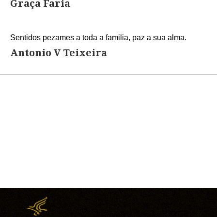
Graça Faria
Sentidos pezames a toda a familia, paz a sua alma.
Antonio V Teixeira
Tia Merces obrigada por todas essas lindas lembranças
vocês, você tem sido uma mulher extraordinária, sua fal
obrigada por tudo, descanse em paz
steven medeiros
Queridos Roberto e Rita, Envio as minhas sentidas condo
família pela dolorosa perda da vossa querida mãe qu
esquecerei dos dias em que nos encontrávamos para brin
docinhos bons que as nossas mães faziam! Também sempr
que a nossa querida Merces aceitou o meu convite e me aj
quando mais precisava em tempos difíceis. Desejo qu
momentos bons e muitos mais que Deus permitiu gozar n
muito especial, querida e muito inteligente. Que Deus a te