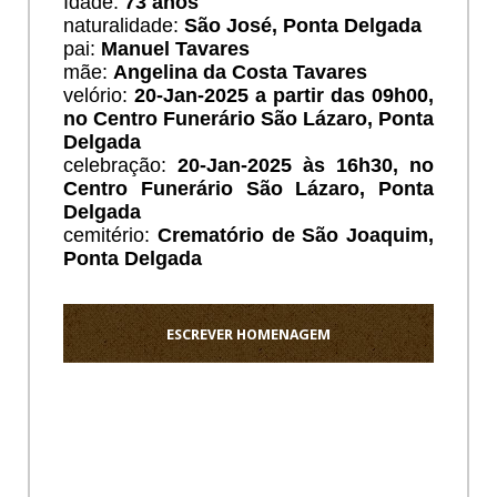
Idade:
73 anos
naturalidade:
São José, Ponta Delgada
pai:
Manuel Tavares
mãe:
Angelina da Costa Tavares
velório:
20-Jan-2025 a partir das 09h00,
no Centro Funerário São Lázaro
, Ponta
Delgada
celebração:
20-Jan-2025 às 16h30, no
Centro Funerário São Lázaro
, Ponta
Delgada
cemitério:
Crematório de São Joaquim
,
Ponta Delgada
ESCREVER HOMENAGEM
Ho
Mãe