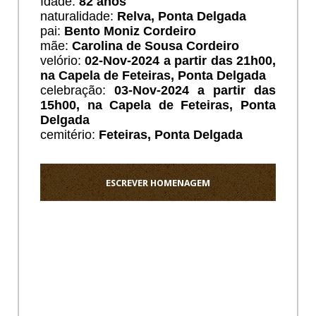
Idade:
82 anos
naturalidade:
Relva, Ponta Delgada
pai:
Bento Moniz Cordeiro
mãe:
Carolina de Sousa Cordeiro
velório:
02-Nov-2024 a partir das 21h00,
na Capela de Feteiras, Ponta Delgada
celebração:
03-Nov-2024 a partir das
15h00, na Capela de Feteiras, Ponta
Delgada
cemitério:
Feteiras, Ponta Delgada
ESCREVER HOMENAGEM
Ho
Sentido
pezame
a